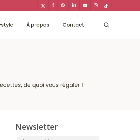
x-
facebook
pinterest
linkedin
youtube
instagram
tiktok
twitter
search
estyle
À propos
Contact
ecettes, de quoi vous régaler !
Newsletter