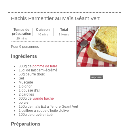
Hachis Parmentier au Maïs Géant Vert
Temps de
Cuisson
Total
préparation
40 mins
1 Heure
20 mins
Pour 6 personnes
Ingrédients
800g de
pomme de terre
15cl de lait demi-écrémé
50g beurre doux
Imprimer
Sel
Muscade
1 oignon
1 gousse d'ail
2 carottes
600g de
viande haché
poivre
150g de maïs Extra Tendre Géant Vert
1 cuillère à soupe d'huile d'olive
100g de gruyère râpé
Préparations