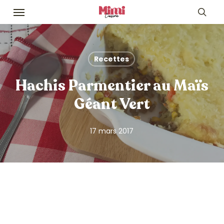
Skip
Menu
to
sea
main
content
Recettes
Hachis Parmentier au Maïs
Géant Vert
17 mars 2017