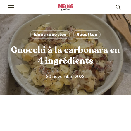
Skip
Menu
to
sea
main
content
Idées recettes
Recettes
Gnocchi à la carbonara en
4 ingrédients
30 novembre 2023