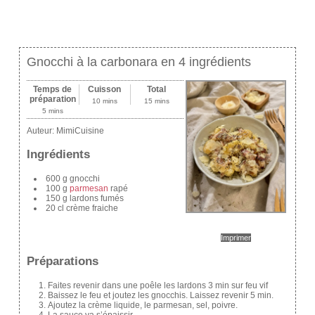
Gnocchi à la carbonara en 4 ingrédients
Temps de
Cuisson
Total
préparation
10 mins
15 mins
5 mins
Auteur:
MimiCuisine
Ingrédients
600 g gnocchi
100 g
parmesan
rapé
150 g lardons fumés
20 cl crème fraiche
Imprimer
Préparations
Faites revenir dans une poêle les lardons 3 min sur feu vif
Baissez le feu et joutez les gnocchis. Laissez revenir 5 min.
Ajoutez la crème liquide, le parmesan, sel, poivre.
La sauce va s’épaissir.