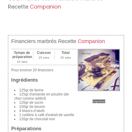
Recette
Companion
Financiers marbrés Recette
Companion
Temps de
Cuisson
Total
préparation
25 mins
35 mins
10 mins
Pour environ 20 financiers
Ingrédients
125gr de farine
125gr d'amande en poudre (de
chez cuisine addict)
Imprimer
120gr de sucre
150gr de beurre
4 blancs d’œufs
1 cuillère à café d'extrait de vanille
120gr de chocolat noir
Préparations