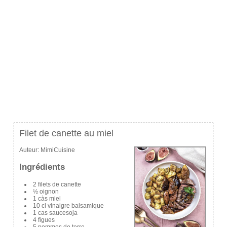
Filet de canette au miel
Auteur:
MimiCuisine
Ingrédients
2 filets de canette
½ oignon
1 càs miel
10 cl vinaigre balsamique
1 cas saucesoja
4 figues
5 pommes de terre