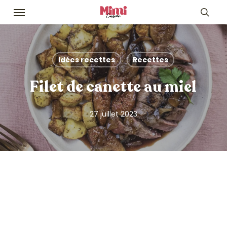
Skip
Menu
to
sea
main
content
Idées recettes
Recettes
Filet de canette au miel
27 juillet 2023