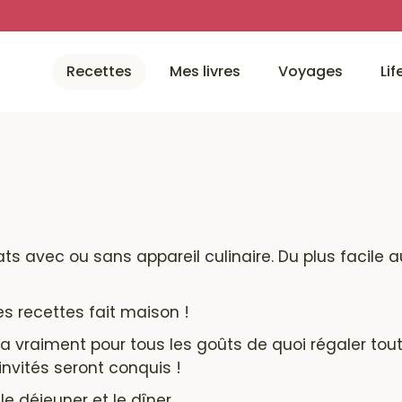
Recettes
Mes livres
Voyages
Lif
ats
avec ou sans appareil culinaire. Du plus facile au
es recettes fait maison !
en a vraiment pour tous les goûts de quoi régaler to
nvités seront conquis !
le déjeuner et le dîner.