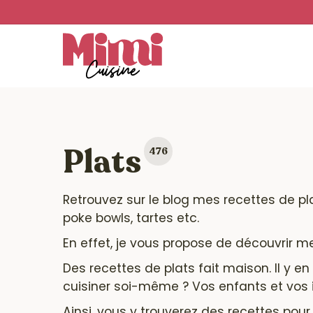
Skip
to
main
content
Plats
476
Retrouvez sur le blog mes recettes de
pl
poke bowls, tartes etc.
En effet, je vous propose de découvrir m
Des recettes de plats fait maison. Il y 
cuisiner soi-même ? Vos enfants et vos i
Ainsi, vous y trouverez des recettes pour 