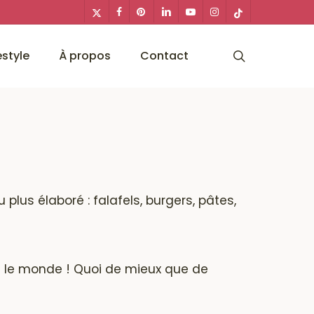
x-
facebook
pinterest
linkedin
youtube
instagram
tiktok
twitter
search
estyle
À propos
Contact
 plus élaboré : falafels, burgers, pâtes,
ut le monde ! Quoi de mieux que de