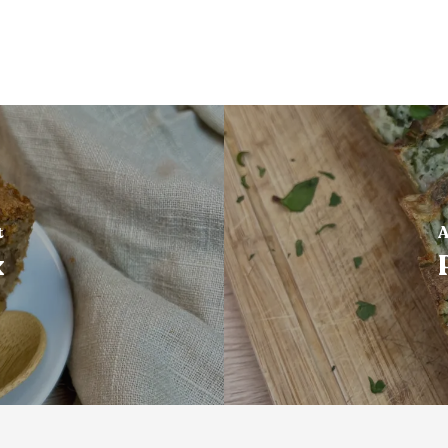
t
A
x