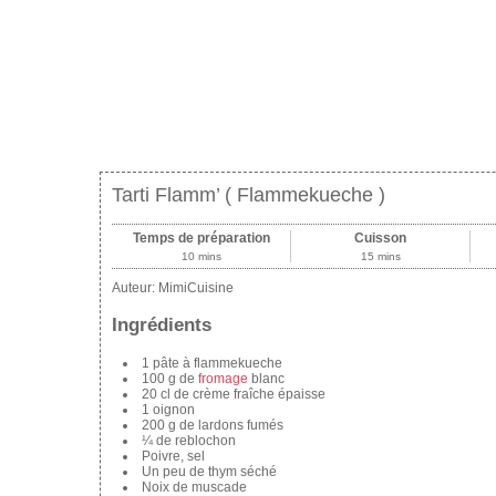
Tarti Flamm’ ( Flammekueche )
Temps de préparation
Cuisson
10 mins
15 mins
Auteur:
MimiCuisine
Ingrédients
1 pâte à flammekueche
100 g de
fromage
blanc
20 cl de crème fraîche épaisse
1 oignon
200 g de lardons fumés
¼ de reblochon
Poivre, sel
Un peu de thym séché
Noix de muscade