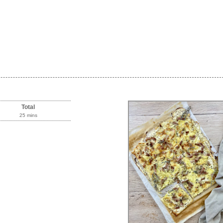
Total
25 mins