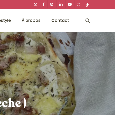
x-
facebook
pinterest
linkedin
youtube
instagram
tiktok
twitter
search
estyle
À propos
Contact
che )