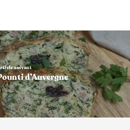
rticle suivant
Pounti d’Auvergne