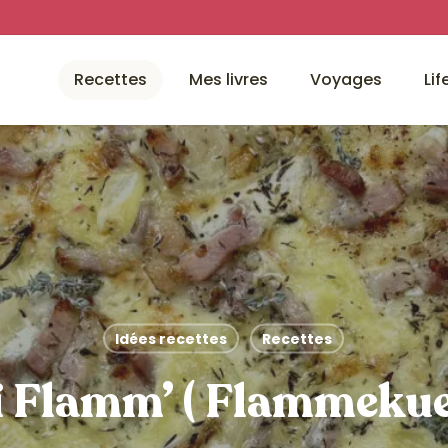
Recettes
Mes livres
Voyages
Lif
Idées recettes
Recettes
i Flamm’ ( Flammekue