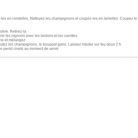
z-les en rondelles. Nettoyez les champignons et coupez-les en lamelles. Coupez le
olive. Retirez-la.
nir les oignons avec les lardons et les carottes.
ne et mélangez.
joutez les champignons, le bouquet garni. Laissez mijoter sur feu doux 2 h.
persil ciselé au moment de servir.