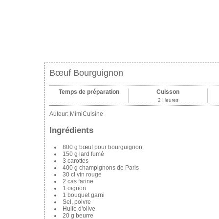
Bœuf Bourguignon
Temps de préparation
Cuisson
2 Heures
Auteur:
MimiCuisine
Ingrédients
800 g bœuf pour bourguignon
150 g lard fumé
3 carottes
400 g champignons de Paris
30 cl vin rouge
2 cas farine
1 oignon
1 bouquet garni
Sel, poivre
Huile d'olive
20 g beurre