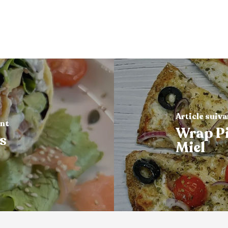
Article suiv
ent
Wrap Pi
is
Miel