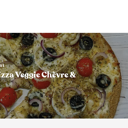
ant
zza Veggie Chèvre &