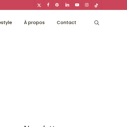
x-
facebook
pinterest
linkedin
youtube
instagram
tiktok
twitter
search
estyle
À propos
Contact