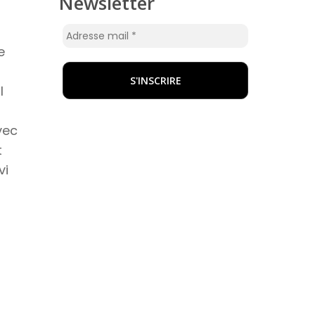
Newsletter
e
l
vec
t
vi