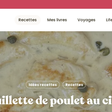
Recettes
Mes livres
Voyages
Lif
Idées recettes
Recettes
illette de poulet au c