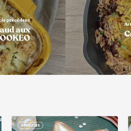
cle précédent
Ar
laud aux
C
 COOKEO
APÉRITIFS