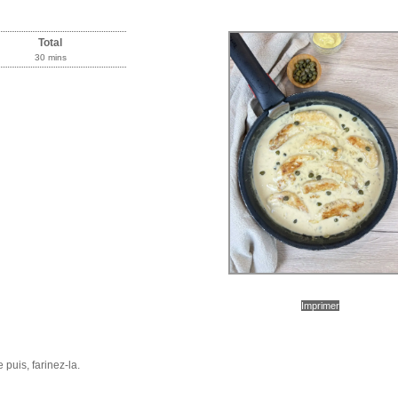
Total
30 mins
Imprimer
 puis, farinez-la.