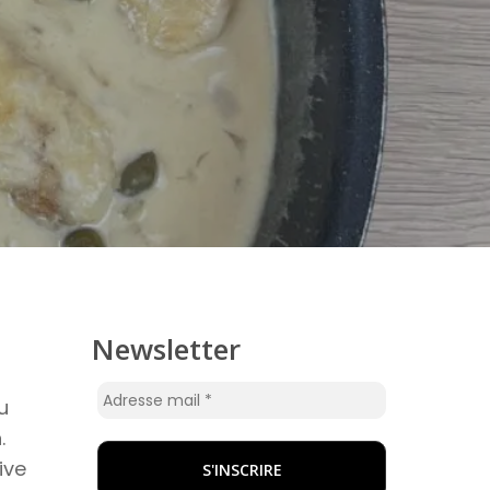
Newsletter
u
.
ive