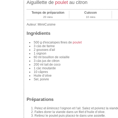
Aiguillette de
poulet
au citron
Temps de préparation
Cuisson
20 mins
10 mins
Auteur:
MimiCuisine
Ingrédients
500 g d'escalopes fines de
poulet
3 càs de farine
2 gousses d'ail
1 oignon
60 ml bouillon de volaille
3 càs jus de citron
200 ml lait de coco
1 càc moutarde
10 câpres
Huile d’olive
Sel, poivre
Préparations
Pelez et émincez l’oignon et l’ail. Salez et poivrez la viande
Faites dorer la viande dans un filet d’huile d’olive.
Retirez le poulet puis placez-le dans une assiette.