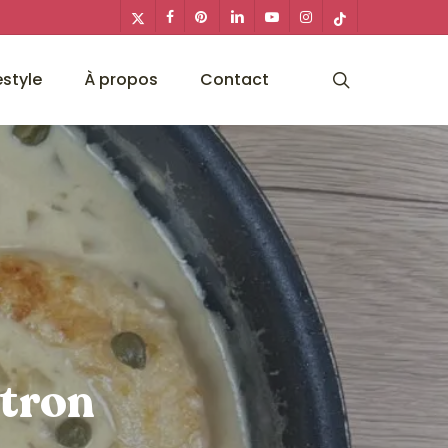
x-
facebook
pinterest
linkedin
youtube
instagram
tiktok
twitter
search
estyle
À propos
Contact
itron