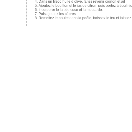
Dans un filet d’huile d’olive, faites revenir oignon et ail
Ajoutez le bouillon et le jus de citron, puis portez à ébull
Incorporer le lait de coco et la moutarde.
Puis ajoutez les câpres.
Remettez le poulet dans la poêle, baissez le feu et laissez