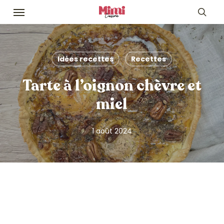
Skip
Menu
to
sea
main
content
Idées recettes
Recettes
Tarte à l’oignon chèvre et
miel
1 août 2024