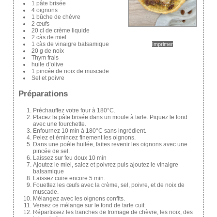
1 pâte brisée
4 oignons
1 bûche de chèvre
2 œufs
20 cl de crème liquide
2 càs de miel
1 càs de vinaigre balsamique
Imprimer
20 g de noix
Thym frais
huile d’olive
1 pincée de noix de muscade
Sel et poivre
Préparations
Préchauffez votre four à 180°C.
Placez la pâte brisée dans un moule à tarte. Piquez le fond
avec une fourchette.
Enfournez 10 min à 180°C sans ingrédient.
Pelez et émincez finement les oignons.
Dans une poêle huilée, faites revenir les oignons avec une
pincée de sel.
Laissez sur feu doux 10 min
Ajoutez le miel, salez et poivrez puis ajoutez le vinaigre
balsamique
Laissez cuire encore 5 min.
Fouettez les œufs avec la crème, sel, poivre, et de noix de
muscade.
Mélangez avec les oignons confits.
Versez ce mélange sur le fond de tarte cuit.
Répartissez les tranches de fromage de chèvre, les noix, des