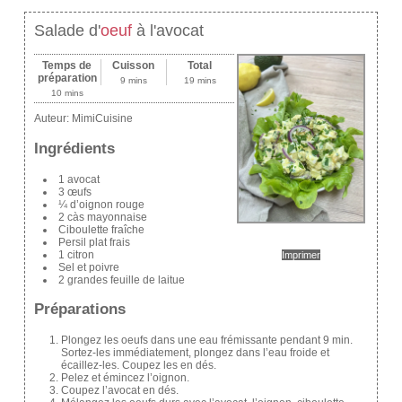
Salade d'
oeuf
à l'avocat
Temps de
Cuisson
Total
préparation
9 mins
19 mins
10 mins
Auteur:
MimiCuisine
Ingrédients
1 avocat
3 œufs
¼ d’oignon rouge
2 càs mayonnaise
Ciboulette fraîche
Persil plat frais
1 citron
Imprimer
Sel et poivre
2 grandes feuille de laitue
Préparations
Plongez les oeufs dans une eau frémissante pendant 9 min.
Sortez-les immédiatement, plongez dans l’eau froide et
écaillez-les. Coupez les en dés.
Pelez et émincez l’oignon.
Coupez l’avocat en dés.