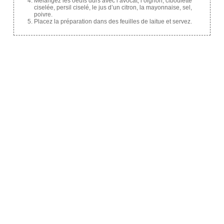
Mélangez les oeufs durs avec l’avocat, l’oignon, ciboulette
ciselée, persil ciselé, le jus d’un citron, la mayonnaise, sel,
poivre.
Placez la préparation dans des feuilles de laitue et servez.