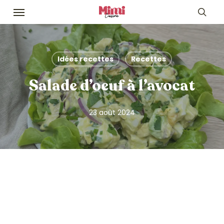
Skip
Menu
to
sea
main
content
Idées recettes
Recettes
Salade d’oeuf à l’avocat
23 août 2024