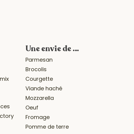
Une envie de …
r
Parmesan
Brocolis
omix
Courgette
Viande haché
Mozzarella
ices
Oeuf
ctory
Fromage
Pomme de terre