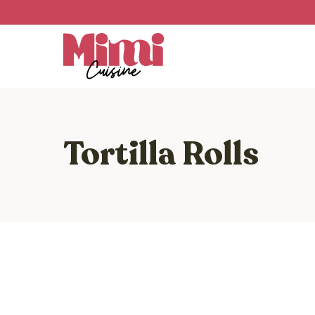
Skip
to
main
content
Tortilla Rolls