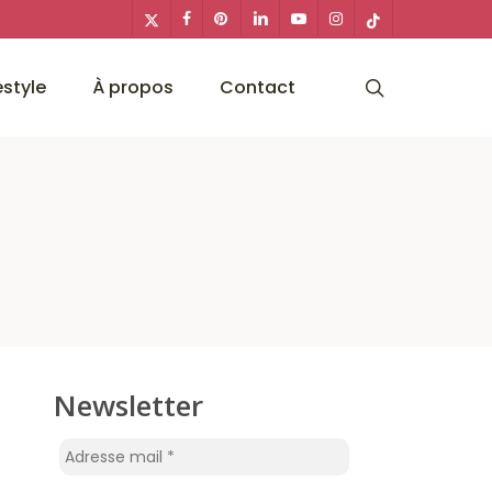
x-
facebook
pinterest
linkedin
youtube
instagram
tiktok
twitter
search
estyle
À propos
Contact
Newsletter