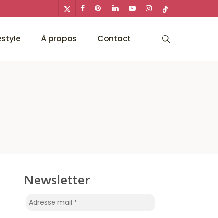
x-
facebook
pinterest
linkedin
youtube
instagram
tiktok
twitter
search
estyle
À propos
Contact
Newsletter