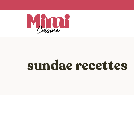
Skip
to
main
content
sundae recettes