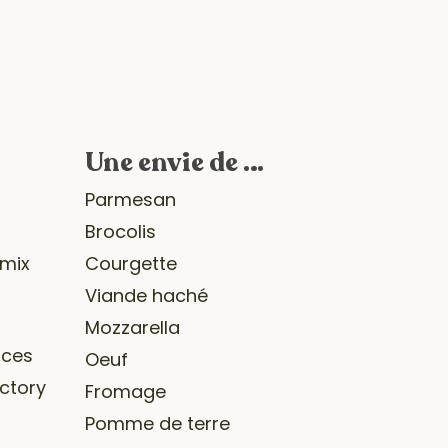
Une envie de …
r
Parmesan
Brocolis
omix
Courgette
Viande haché
Mozzarella
ices
Oeuf
ctory
Fromage
Pomme de terre