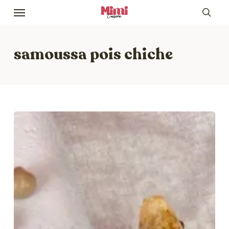
Skip
Menu
to
sea
main
content
samoussa pois chiche