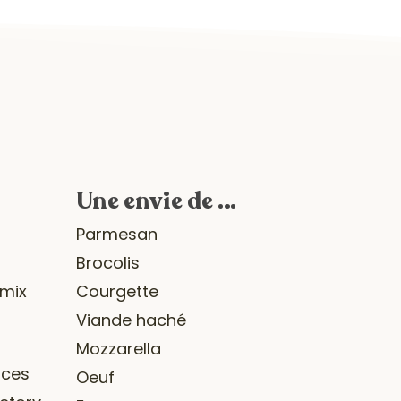
Une envie de …
r
Parmesan
Brocolis
omix
Courgette
Viande haché
Mozzarella
ices
Oeuf