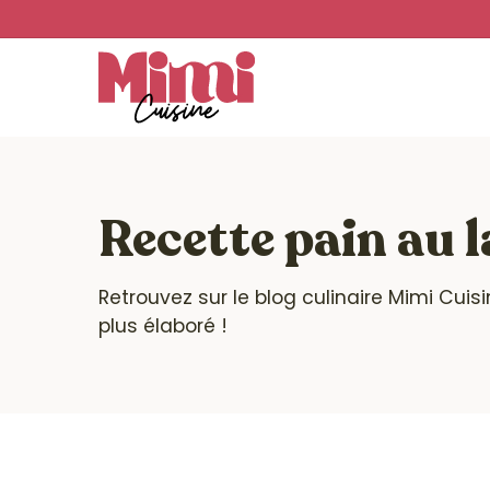
Skip
to
main
content
Recette pain au l
Retrouvez sur le blog culinaire Mimi Cuis
plus élaboré !