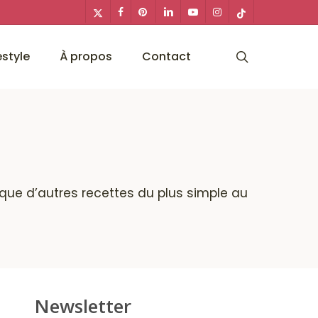
x-
facebook
pinterest
linkedin
youtube
instagram
tiktok
twitter
search
estyle
À propos
Contact
i que d’autres recettes du plus simple au
Newsletter