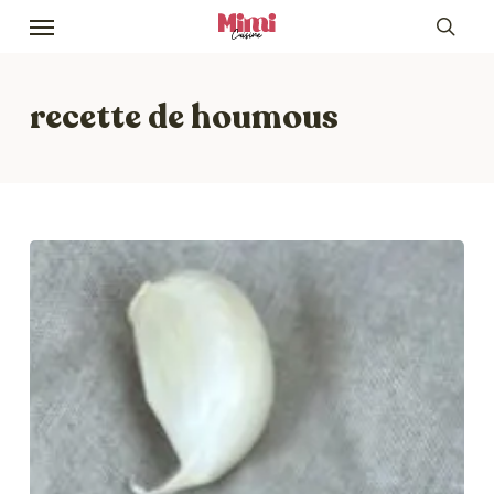
Skip
Menu
to
sea
main
content
recette de houmous