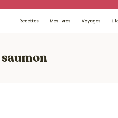
Recettes
Mes livres
Voyages
Lif
e saumon