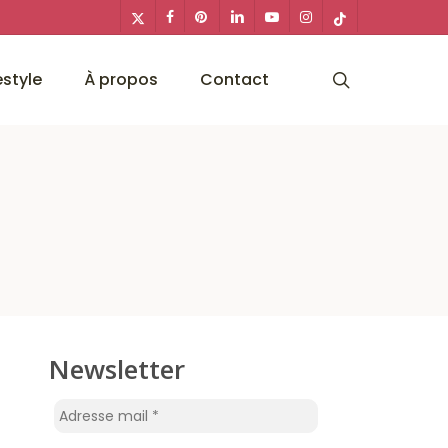
x-
facebook
pinterest
linkedin
youtube
instagram
tiktok
twitter
search
estyle
À propos
Contact
Newsletter