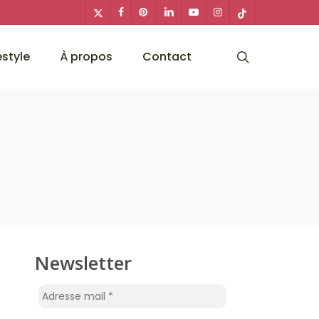
x-
facebook
pinterest
linkedin
youtube
instagram
tiktok
twitter
search
estyle
À propos
Contact
Newsletter