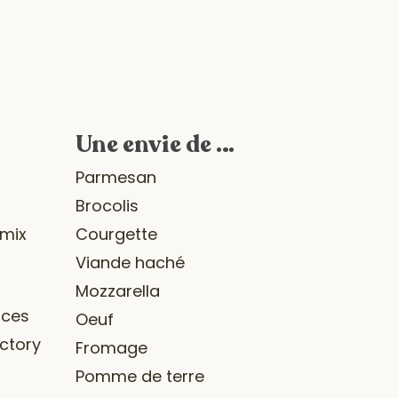
Une envie de …
r
Parmesan
Brocolis
omix
Courgette
Viande haché
Mozzarella
ices
Oeuf
ctory
Fromage
Pomme de terre