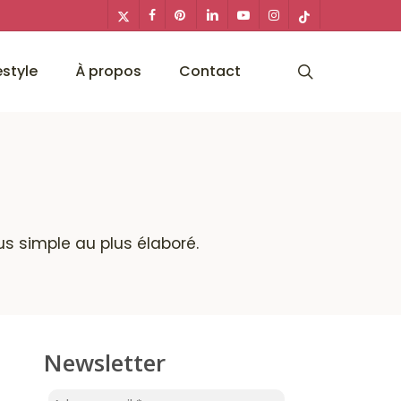
x-
facebook
pinterest
linkedin
youtube
instagram
tiktok
twitter
search
estyle
À propos
Contact
us simple au plus élaboré.
Newsletter