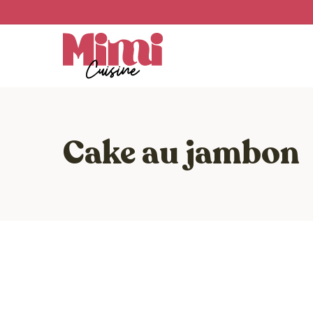
Skip
to
main
content
Cake au jambon