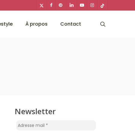
x-
facebook
pinterest
linkedin
youtube
instagram
tiktok
twitter
search
estyle
À propos
Contact
Newsletter