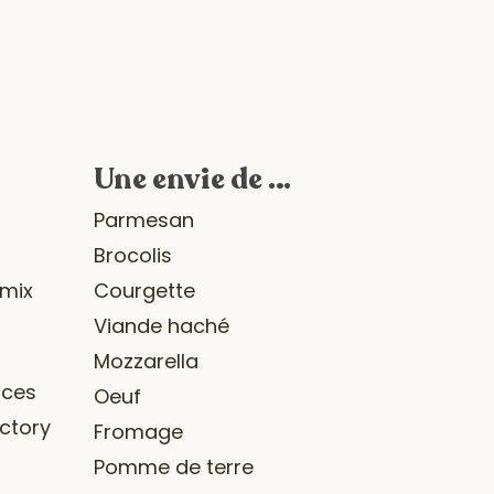
Une envie de …
r
Parmesan
Brocolis
omix
Courgette
Viande haché
Mozzarella
ices
Oeuf
ctory
Fromage
Pomme de terre