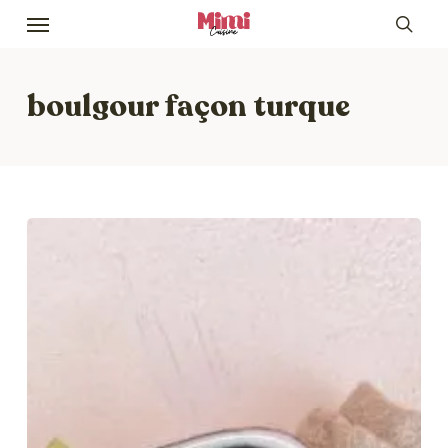
Skip
Menu
to
sea
main
content
boulgour façon turque