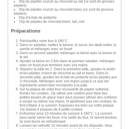
30g de pépites crunch au chocolat au lait (ce sont de grosses
pépites)
30g de pépites crunch au chocolat blanc (ce sont de grosses
pépites)
50g d’éclats de pistache
70g de pépites de chocolat blanc, lait, noir
Préparations
Préchauffez votre four à 180°C
Dans un saladier, mettez le beurre, le sucre, les œufs entier, la
vanille et mélangez avec un fouet
Dans un second saladier, mélangez la farine avec la levure et
le sel
Ajoutez la farine en 3 fois dans le premier saladier, mélangez
avec un fouet puis terminez avec vos mains
Séparez la pâte en 2. Dans la première pâte, ajoutez le pralin
et les pépites crunch de chocolat au lait et blanc. Dans la
seconde pâte, ajoutez les éclats de pistache et les pépites aux
3 chocolats. Mélangez avec vos mains jusqu'à ce que les
ingrédients soient bien incorporés à la pâte.
Sur la plaque de votre four recouverte de papier sulfurisé,
formez les cookies. J'ai utilisé une cuillère pour faire des
petites boules de glace mais vous pouvez utiliser des cuillères
à soupe ou même vos mains. N’aplatissez pas vos cookies, ils
font s'étaler à la cuisson. Espassez-les bien sur votre plaque.
J'ai réalisé 4 plaques de 8 petits cookies.
Enfournez pour 10 minutes de cuisson à 180°C. La cuisson
peut varier selon les fours. A la sortie du four, ils seront tendres,
ils vont durcir en refroidissant
Laissez-les refroidir 10 minutes avant de les déguster. Vous