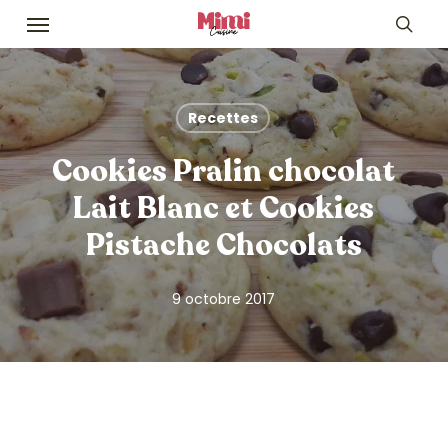
Skip
Menu
to
sea
main
content
Recettes
Cookies Pralin chocolat
Lait Blanc et Cookies
Pistache Chocolats
9 octobre 2017