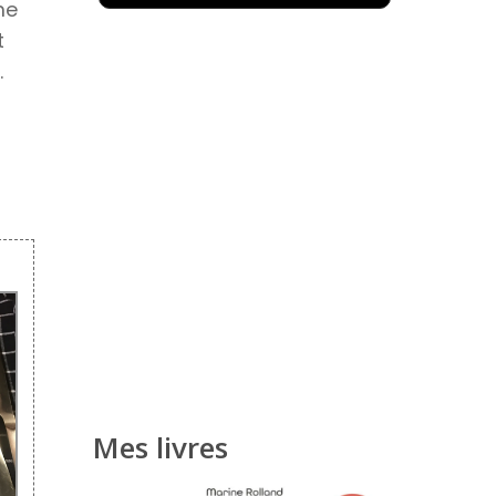
me
t
.
Mes livres