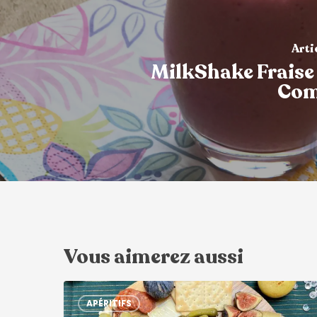
Arti
MilkShake Fraise
Com
Vous aimerez aussi
APÉRITIFS