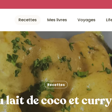
Recettes
Mes livres
Voyages
Lif
Recettes
u lait de coco et curr