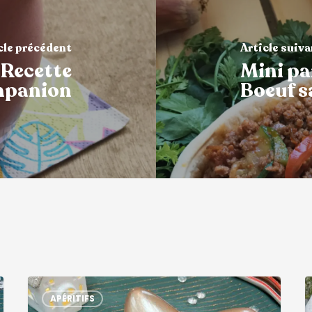
cle précédent
Article suiv
 Recette
Mini pa
panion
Boeuf s
APÉRITIFS