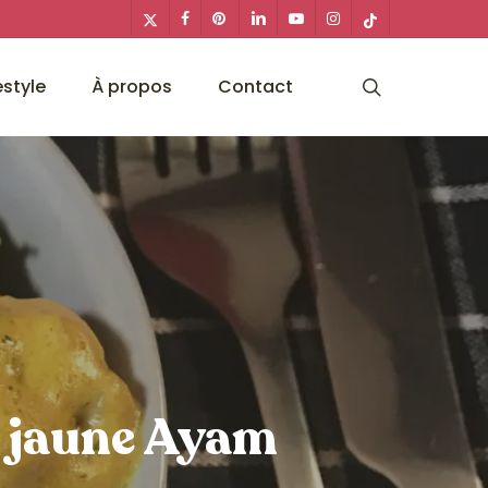
x-
facebook
pinterest
linkedin
youtube
instagram
tiktok
twitter
search
estyle
À propos
Contact
y jaune Ayam