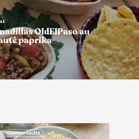
ant
nadillas OldElPaso au
auté paprika
COOKEO SALÉES