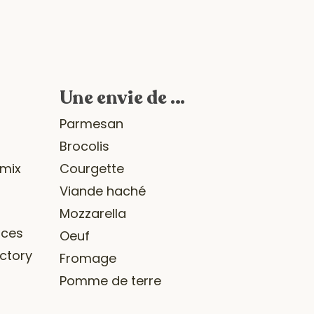
Une envie de …
r
Parmesan
Brocolis
omix
Courgette
Viande haché
Mozzarella
ices
Oeuf
ctory
Fromage
Pomme de terre