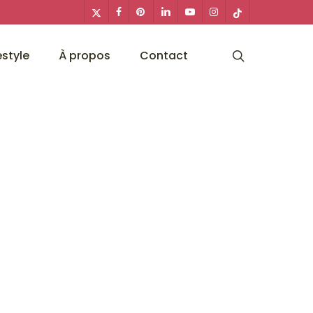
x-
facebook
pinterest
linkedin
youtube
instagram
tiktok
twitter
search
estyle
À propos
Contact