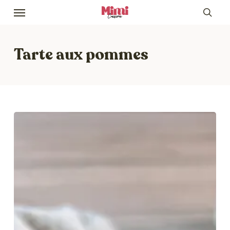
Skip
Menu
to
sea
main
content
Tarte aux pommes