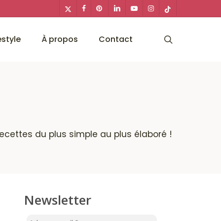
x-
facebook
pinterest
linkedin
youtube
instagram
tiktok
twitter
search
estyle
À propos
Contact
recettes du plus simple au plus élaboré !
Newsletter