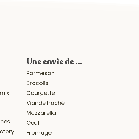
Une envie de …
r
Parmesan
Brocolis
omix
Courgette
Viande haché
Mozzarella
ices
Oeuf
ctory
Fromage