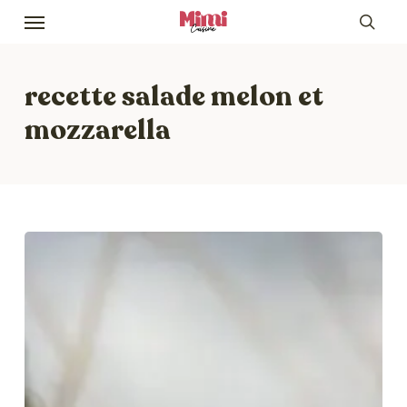
Skip
Menu
to
sea
main
content
recette salade melon et
mozzarella