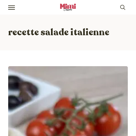
Skip
Menu
to
sea
main
content
recette salade italienne