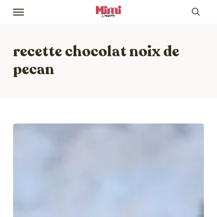
Skip
Menu
to
sea
main
content
recette chocolat noix de
pecan