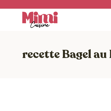
Skip
to
main
content
recette Bagel au