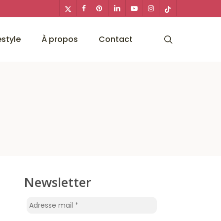
x-
facebook
pinterest
linkedin
youtube
instagram
tiktok
twitter
search
estyle
À propos
Contact
Newsletter