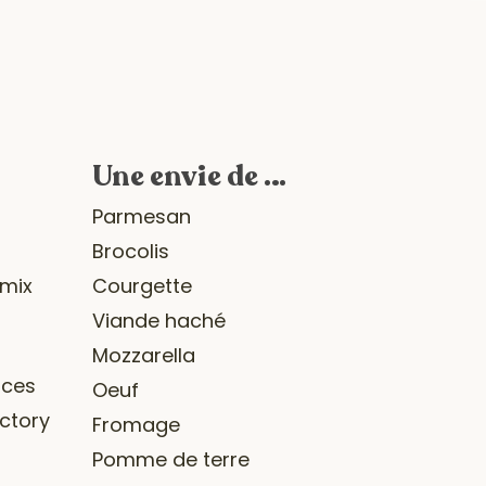
Une envie de …
r
Parmesan
Brocolis
omix
Courgette
Viande haché
Mozzarella
ices
Oeuf
ctory
Fromage
Pomme de terre