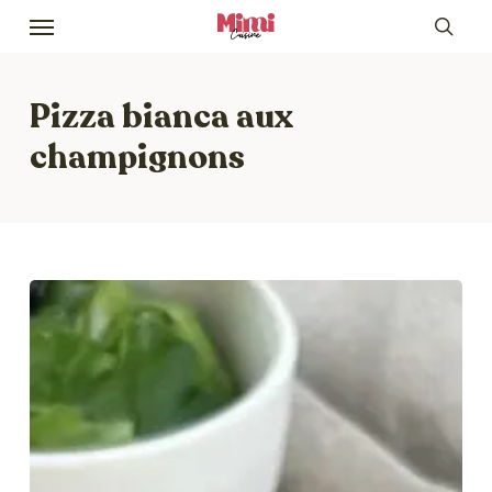
Skip
Menu
to
sea
main
content
Pizza bianca aux
champignons