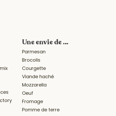
Une envie de …
r
Parmesan
Brocolis
omix
Courgette
Viande haché
Mozzarella
ices
Oeuf
ctory
Fromage
Pomme de terre