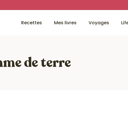
Recettes
Mes livres
Voyages
Lif
me de terre