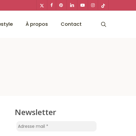
x-
facebook
pinterest
linkedin
youtube
instagram
tiktok
twitter
search
estyle
À propos
Contact
Newsletter