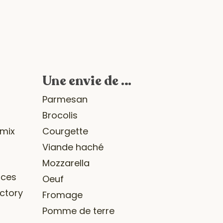
Une envie de …
r
Parmesan
Brocolis
omix
Courgette
Viande haché
Mozzarella
ices
Oeuf
ctory
Fromage
Pomme de terre