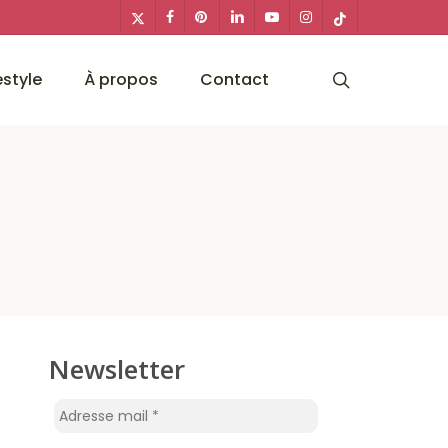
x-
facebook
pinterest
linkedin
youtube
instagram
tiktok
twitter
search
estyle
À propos
Contact
Newsletter