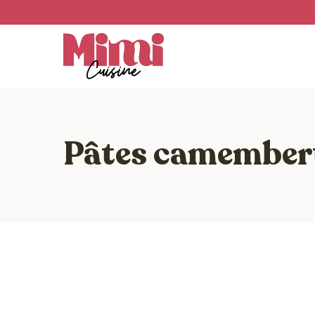
Skip
to
main
content
Pâtes camember