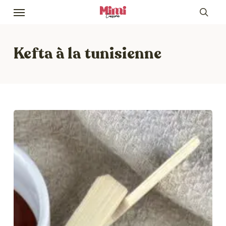
Skip
Menu
to
sea
main
content
Kefta à la tunisienne