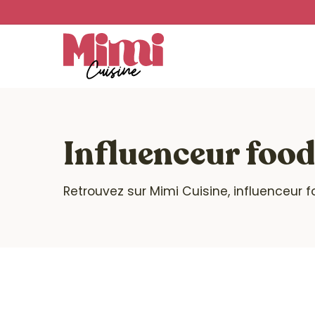
Skip
to
main
content
Influenceur food
Retrouvez sur Mimi Cuisine, influenceur f