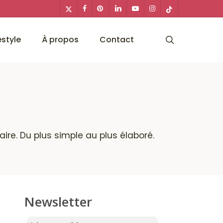
x-
facebook
pinterest
linkedin
youtube
instagram
tiktok
twitter
search
estyle
À propos
Contact
ire. Du plus simple au plus élaboré.
Newsletter