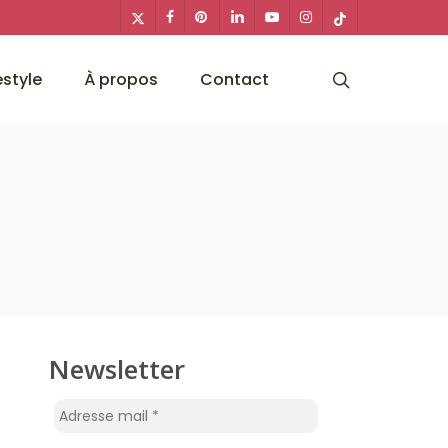
x-
facebook
pinterest
linkedin
youtube
instagram
tiktok
twitter
search
estyle
À propos
Contact
Newsletter