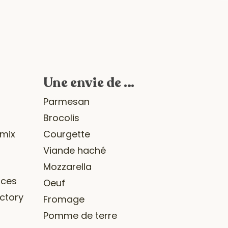
Une envie de …
r
Parmesan
Brocolis
omix
Courgette
Viande haché
Mozzarella
ices
Oeuf
ctory
Fromage
Pomme de terre