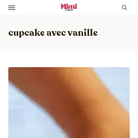
Skip
Menu
to
sea
main
content
cupcake avec vanille