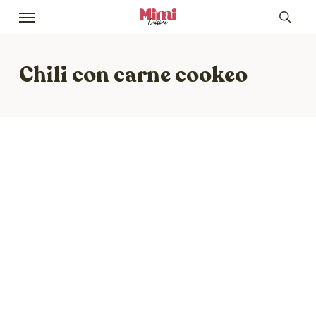
Skip
Menu
to
sea
main
content
Chili con carne cookeo