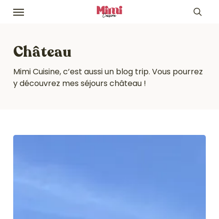
Skip
Menu
to
sea
main
content
Château
Mimi Cuisine, c’est aussi un blog trip. Vous pourrez
y découvrez mes séjours château !