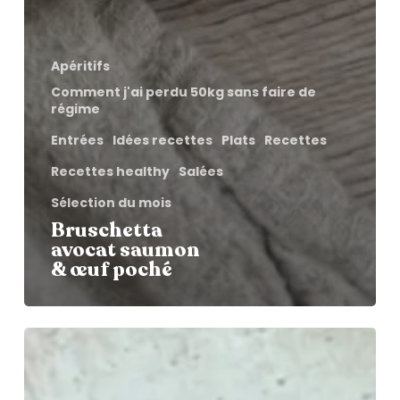
Apéritifs
Comment j'ai perdu 50kg sans faire de
régime
Entrées
Idées recettes
Plats
Recettes
Recettes healthy
Salées
Sélection du mois
Bruschetta
avocat saumon
& œuf poché