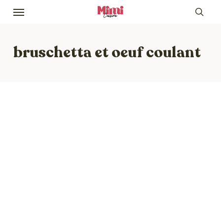
Skip
Menu
to
sea
main
content
bruschetta et oeuf coulant